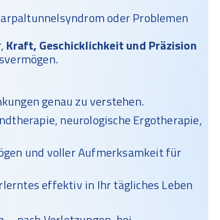
i Karpaltunnelsyndrom oder Problemen
r,
Kraft, Geschicklichkeit und Präzision
gsvermögen.
änkungen genau zu verstehen.
ndtherapie, neurologische Ergotherapie,
gen und voller Aufmerksamkeit für
rlerntes effektiv in Ihr tägliches Leben
n – nach Verletzungen, bei