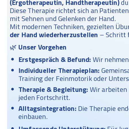
(Ergotherapeutin, Handtherapeutin)
du
Diese Therapie richtet sich an Patient
mit Sehnen und Gelenken der Hand.
Mit modernen Techniken, gezielten Übun
der Hand wiederherzustellen
– Schritt
🌿
Unser Vorgehen
Erstgespräch & Befund:
Wir nehmen u
Individueller Therapieplan:
Gemeinsam
Training der Feinmotorik oder Unters
Therapie & Begleitung:
Wir arbeiten
jeden Fortschritt.
Alltagsintegration:
Die Therapie endet
einbauen.
Umfassende Unterstützung:
Für Jug