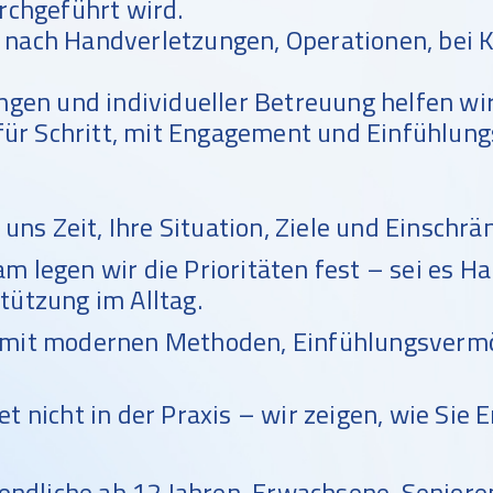
rchgeführt wird.
en nach Handverletzungen, Operationen, be
gen und individueller Betreuung helfen wi
 für Schritt, mit Engagement und Einfühlun
ns Zeit, Ihre Situation, Ziele und Einschr
 legen wir die Prioritäten fest – sei es Ha
tützung im Alltag.
 mit modernen Methoden, Einfühlungsvermö
 nicht in der Praxis – wir zeigen, wie Sie E
endliche ab 12 Jahren, Erwachsene, Seniore